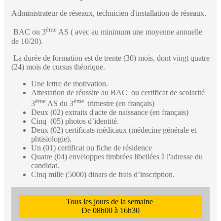
Administrateur de réseaux, technicien d'installation de réseaux.
ème
BAC ou 3
AS ( avec au minimum une moyenne annuelle
de 10/20).
La durée de formation est de trente (30) mois, dont vingt quatre
(24) mois de cursus théorique.
Une lettre de motivation.
Attestation de réussite au BAC ou certificat de scolarité
ème
ème
3
AS du 3
trimestre (en français)
Deux (02) extraits d'acte de naissance (en français)
Cinq (05) photos d’identité.
Deux (02) certificats médicaux (médecine générale et
phtisiologie).
Un (01) certificat ou fiche de résidence
Quatre (04) enveloppes timbrées libellées à l'adresse du
candidat.
Cinq mille (5000) dinars de frais d’inscription.
Tous les jours de la semaine
De 08h00 à 16h30