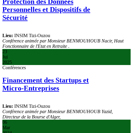
Protection des Données
Personnelles et Dispositifs de
Sécurité
Lieu:
INSIM Tizi-Ouzou
Conférence animée par Monsieur BENMOUHOUB Nacir, Haut
Fonctionnaire de l'Etat en Retraite .
23
Jui
2025
Conférences
Financement des Startups et
Micro-Entreprises
Lieu:
INSIM Tizi-Ouzou
Conférence animée par Monsieur BENMOUHOUB Yazid,
Directeur de la Bourse d'Alger,
06
Mar
2024