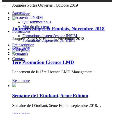
Journées Portes Ouvertes , Octobre 2019
Accueil
Read more
Découvrir l'INSIM
Qui sommes nous
Mot du directeur
Journées Stages & Emplois, Novembre 2018
Formations
Formations dispensées par INSIM
Journées Stages & Emplois, Novembre 2018
Formations dispensées par HIMI
Préinscription
Read more
Entreprises
Actualités
Contact
1ère Promotion Licence LMD
Lancement de la 1ère Licence LMD Management…
Read more
Semaine de l'Etudiant, 5ème Edition
Semaine de l'Etudiant, 5ème Edition septembre 2018…