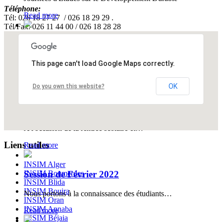
Téléphone:
Read more
Tél: 026 18 27 27 / 026 18 29 29 .
Tél/Fax: 026 11 44 00 / 026 18 28 28
Journées Portes Ouvertes Octobre 2024
Journées Portes Ouvertes , Octobre 2014
This page can't load Google Maps correctly.
Read more
OK
Do you own this website?
Rentrée universitaire 2024-2025
A l'occasion de la rentrée scolaire et…
Liens utiles
Read more
INSIM Alger
INSIM Boumerdes
Session de Février 2022
INSIM Blida
INSIM Bouira
Nous portons à la connaissance des étudiants…
INSIM Oran
INSIM Annaba
Read more
INSIM Béjaia