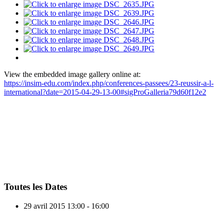
View the embedded image gallery online at:
https://insim-edu.com/index.php/conferences-passees/23-reussir-a-l-
international?date=2015-04-29-13-00#sigProGalleria79d60f12e2
Toutes les Dates
29 avril 2015
13:00 - 16:00