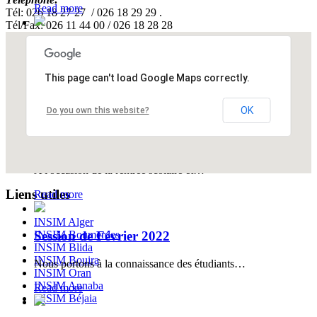
Read more
Tél: 026 18 27 27 / 026 18 29 29 .
Tél/Fax: 026 11 44 00 / 026 18 28 28
Journées Portes Ouvertes Octobre 2024
Journées Portes Ouvertes , Octobre 2014
This page can't load Google Maps correctly.
Read more
OK
Do you own this website?
Rentrée universitaire 2024-2025
A l'occasion de la rentrée scolaire et…
Liens utiles
Read more
INSIM Alger
INSIM Boumerdes
Session de Février 2022
INSIM Blida
INSIM Bouira
Nous portons à la connaissance des étudiants…
INSIM Oran
INSIM Annaba
Read more
INSIM Béjaia