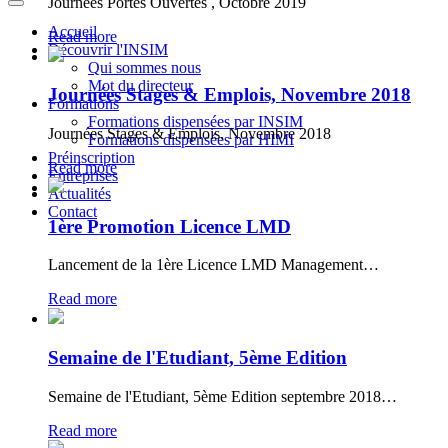
Journées Portes Ouvertes , Octobre 2019
Accueil
Read more
Découvrir l'INSIM
Qui sommes nous
Mot du directeur
Journées Stages & Emplois, Novembre 2018
Formations
Formations dispensées par INSIM
Journées Stages & Emplois, Novembre 2018
Formations dispensées par HIMI
Préinscription
Read more
Entreprises
Actualités
Contact
1ère Promotion Licence LMD
Lancement de la 1ère Licence LMD Management…
Read more
Semaine de l'Etudiant, 5ème Edition
Semaine de l'Etudiant, 5ème Edition septembre 2018…
Read more