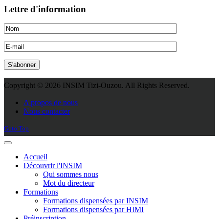
Lettre d'information
Copyright © 2026 INSIM Tizi-Ouzou. All Rights Reserved.
Joomla! 3 Templates
A propos de nous
Nous contacter
Goto Top
Accueil
Découvrir l'INSIM
Qui sommes nous
Mot du directeur
Formations
Formations dispensées par INSIM
Formations dispensées par HIMI
Préinscription