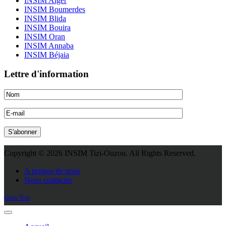
INSIM Alger
INSIM Boumerdes
INSIM Blida
INSIM Bouira
INSIM Oran
INSIM Annaba
INSIM Béjaia
Lettre d'information
Copyright © 2026 INSIM Tizi-Ouzou. All Rights Reserved.
Joomla! 3 Templates
A propos de nous
Nous contacter
Goto Top