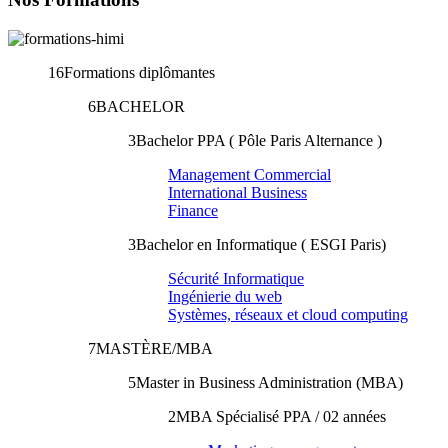
16
Formations diplômantes
6
BACHELOR
3
Bachelor PPA ( Pôle Paris Alternance )
Management Commercial
International Business
Finance
3
Bachelor en Informatique ( ESGI Paris)
Sécurité Informatique
Ingénierie du web
Systèmes, réseaux et cloud computing
7
MASTÈRE/MBA
5
Master in Business Administration (MBA)
2
MBA Spécialisé PPA / 02 années